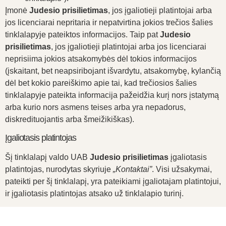
Įmonė
Judesio prisilietimas
, jos įgaliotieji platintojai arba
jos licenciarai nepritaria ir nepatvirtina jokios trečios šalies
tinklalapyje pateiktos informacijos. Taip pat
Judesio
prisilietimas
, jos įgaliotieji platintojai arba jos licenciarai
neprisiima jokios atsakomybės dėl tokios informacijos
(įskaitant, bet neapsiribojant išvardytu, atsakomybę, kylančią
dėl bet kokio pareiškimo apie tai, kad trečiosios šalies
tinklalapyje pateikta informacija pažeidžia kurį nors įstatymą
arba kurio nors asmens teises arba yra nepadorus,
diskredituojantis arba šmeižikiškas).
Įgaliotasis platintojas
Šį tinklalapį valdo UAB
Judesio prisilietimas
įgaliotasis
platintojas, nurodytas skyriuje
„Kontaktai”
. Visi užsakymai,
pateikti per šį tinklalapį, yra pateikiami įgaliotajam platintojui,
ir įgaliotasis platintojas atsako už tinklalapio turinį.