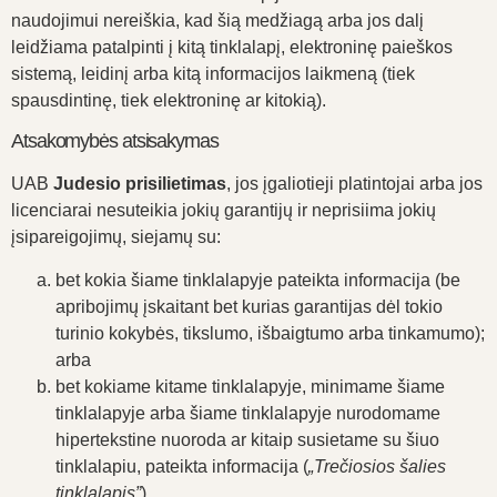
naudojimui nereiškia, kad šią medžiagą arba jos dalį
leidžiama patalpinti į kitą tinklalapį, elektroninę paieškos
sistemą, leidinį arba kitą informacijos laikmeną (tiek
spausdintinę, tiek elektroninę ar kitokią).
Atsakomybės atsisakymas
UAB
Judesio prisilietimas
, jos įgaliotieji platintojai arba jos
licenciarai nesuteikia jokių garantijų ir neprisiima jokių
įsipareigojimų, siejamų su:
bet kokia šiame tinklalapyje pateikta informacija (be
apribojimų įskaitant bet kurias garantijas dėl tokio
turinio kokybės, tikslumo, išbaigtumo arba tinkamumo);
arba
bet kokiame kitame tinklalapyje, minimame šiame
tinklalapyje arba šiame tinklalapyje nurodomame
hipertekstine nuoroda ar kitaip susietame su šiuo
tinklalapiu, pateikta informacija (
„Trečiosios šalies
tinklalapis”
).