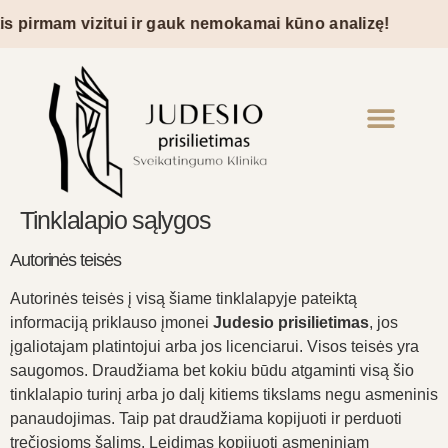
 pirmam vizitui ir gauk nemokamai kūno analizę!
Tinklalapio sąlygos
Autorinės teisės
Autorinės teisės į visą šiame tinklalapyje pateiktą
informaciją priklauso įmonei
Judesio prisilietimas
, jos
įgaliotajam platintojui arba jos licenciarui. Visos teisės yra
saugomos. Draudžiama bet kokiu būdu atgaminti visą šio
tinklalapio turinį arba jo dalį kitiems tikslams negu asmeninis
panaudojimas. Taip pat draudžiama kopijuoti ir perduoti
trečiosioms šalims. Leidimas kopijuoti asmeniniam