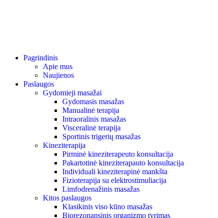
Pagrindinis
Apie mus
Naujienos
Paslaugos
Gydomieji masažai
Gydomasis masažas
Manualinė terapija
Intraoralinis masažas
Visceralinė terapija
Sportinis trigerių masažas
Kineziterapija
Pirminė kineziterapeuto konsultacija
Pakartotinė kineziterapauto konsultacija
Individuali kineziterapinė mankšta
Fizioterapija su elektrostimuliacija
Limfodrenažinis masažas
Kitos paslaugos
Klasikinis viso kūno masažas
Biorezonansinis organizmo tyrimas