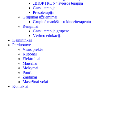
„BIOPTRON” šviesos terapija
Garsų terapija
Presoterapija
Grupiniai užsiėmimai
Grupinė mankšta su kineziterapeutu
Renginiai
Garsų terapija grupėse
Vėrimo edukacija
Kainininkas
Parduotuvė
Visos prekės
Kuponai
Elektrolitai
Maišeliai
Mokymai
Pončai
Žaidimai
Masažinai volai
Kontaktai