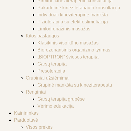
Pirminė kineziterapeuto konsultacija
Pakartotinė kineziterapauto konsultacija
Individuali kineziterapinė mankšta
Fizioterapija su elektrostimuliacija
Limfodrenažinis masažas
Kitos paslaugos
Klasikinis viso kūno masažas
Biorezonansinis organizmo tyrimas
„BIOPTRON” šviesos terapija
Garsų terapija
Presoterapija
Grupiniai užsiėmimai
Grupinė mankšta su kineziterapeutu
Renginiai
Garsų terapija grupėse
Vėrimo edukacija
Kainininkas
Parduotuvė
Visos prekės