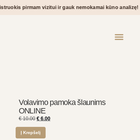
truokis pirmam vizitui ir gauk nemokamai kūno analizę!
Volavimo pamoka šlaunims
ONLINE
€
10.00
€
6.00
Į Krepšelį