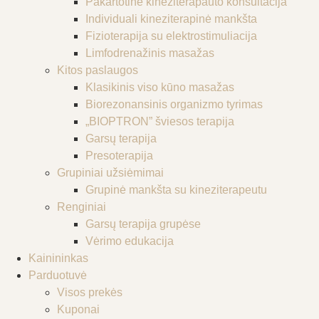
Pakartotinė kineziterapauto konsultacija
Individuali kineziterapinė mankšta
Fizioterapija su elektrostimuliacija
Limfodrenažinis masažas
Kitos paslaugos
Klasikinis viso kūno masažas
Biorezonansinis organizmo tyrimas
„BIOPTRON” šviesos terapija
Garsų terapija
Presoterapija
Grupiniai užsiėmimai
Grupinė mankšta su kineziterapeutu
Renginiai
Garsų terapija grupėse
Vėrimo edukacija
Kainininkas
Parduotuvė
Visos prekės
Kuponai