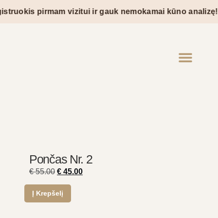
truokis pirmam vizitui ir gauk nemokamai kūno analizę!
Pončas Nr. 2
€
55.00
€
45.00
Į Krepšelį