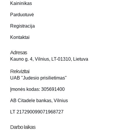
Kaininikas
Parduotuvė
Registracija
Kontaktai
Adresas
Kauno g. 4, Vilnius, LT-01310, Lietuva
Rekvizitai
UAB "Judesio prisilietimas"
Įmonės kodas: 305691400
AB Citadele bankas, Vilnius
LT 217290099071968727
Darbo laikas