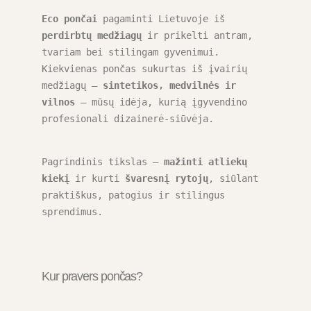
Eco pončai
 pagaminti Lietuvoje iš 
perdirbtų medžiagų
 ir prikelti antram, 
tvariam bei stilingam gyvenimui. 
Kiekvienas pončas sukurtas iš įvairių 
medžiagų – 
sintetikos, medvilnės ir 
vilnos
 – mūsų idėja, kurią įgyvendino 
profesionali dizainerė-siūvėja.
Pagrindinis tikslas – 
mažinti atliekų 
kiekį
 ir kurti 
švaresnį rytojų
, siūlant 
praktiškus, patogius ir stilingus 
sprendimus.
Kur pravers pončas?