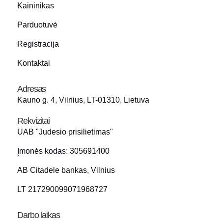
Kaininikas
Parduotuvė
Registracija
Kontaktai
Adresas
Kauno g. 4, Vilnius, LT-01310, Lietuva
Rekvizitai
UAB "Judesio prisilietimas"
Įmonės kodas: 305691400
AB Citadele bankas, Vilnius
LT 217290099071968727
Darbo laikas