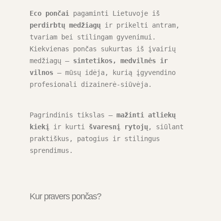
Eco pončai
 pagaminti Lietuvoje iš 
perdirbtų medžiagų
 ir prikelti antram, 
tvariam bei stilingam gyvenimui. 
Kiekvienas pončas sukurtas iš įvairių 
medžiagų – 
sintetikos, medvilnės ir 
vilnos
 – mūsų idėja, kurią įgyvendino 
profesionali dizainerė-siūvėja.
Pagrindinis tikslas – 
mažinti atliekų 
kiekį
 ir kurti 
švaresnį rytojų
, siūlant 
praktiškus, patogius ir stilingus 
sprendimus.
Kur pravers pončas?