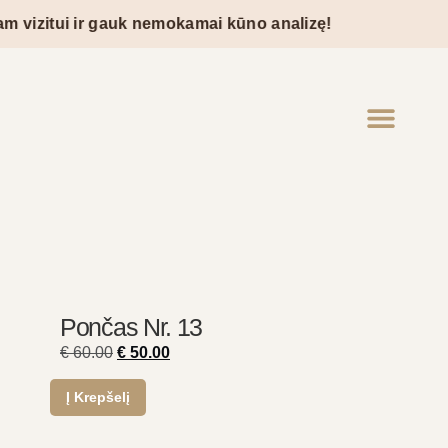
vizitui ir gauk nemokamai kūno analizę!
Pončas Nr. 13
€
60.00
€
50.00
Į Krepšelį