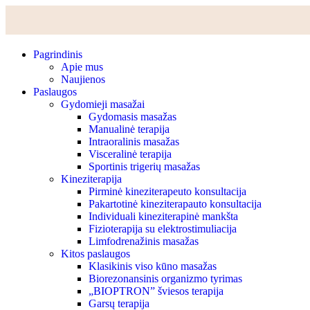
Eiti
prie
turinio
Pagrindinis
Apie mus
Naujienos
Paslaugos
Gydomieji masažai
Gydomasis masažas
Manualinė terapija
Intraoralinis masažas
Visceralinė terapija
Sportinis trigerių masažas
Kineziterapija
Pirminė kineziterapeuto konsultacija
Pakartotinė kineziterapauto konsultacija
Individuali kineziterapinė mankšta
Fizioterapija su elektrostimuliacija
Limfodrenažinis masažas
Kitos paslaugos
Klasikinis viso kūno masažas
Biorezonansinis organizmo tyrimas
„BIOPTRON” šviesos terapija
Garsų terapija