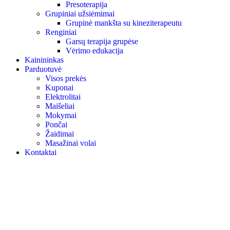
Presoterapija
Grupiniai užsiėmimai
Grupinė mankšta su kineziterapeutu
Renginiai
Garsų terapija grupėse
Vėrimo edukacija
Kainininkas
Parduotuvė
Visos prekės
Kuponai
Elektrolitai
Maišeliai
Mokymai
Pončai
Žaidimai
Masažinai volai
Kontaktai