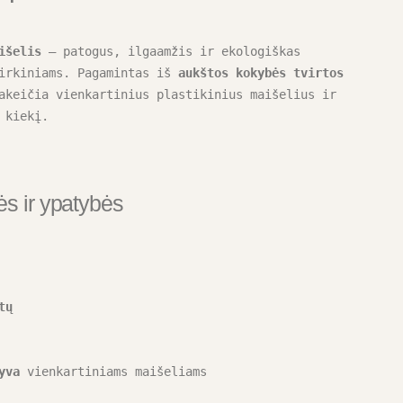
išelis
 – patogus, ilgaamžis ir ekologiškas 
irkiniams. Pagamintas iš 
aukštos kokybės tvirtos 
akeičia vienkartinius plastikinius maišelius ir 
 kiekį.
s ir ypatybės
tų
yva
 vienkartiniams maišeliams