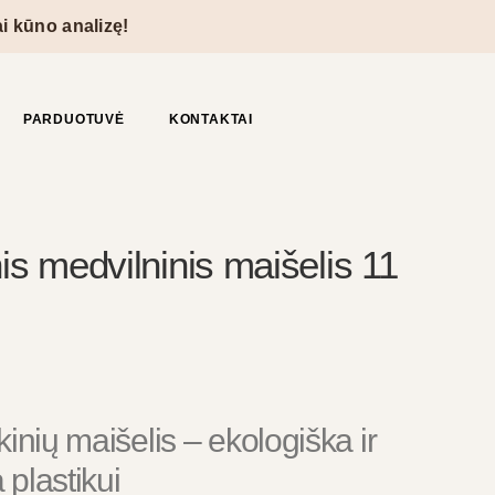
o analizę!
PARDUOTUVĖ
KONTAKTAI
is medvilninis maišelis 11
inių maišelis – ekologiška ir 
a plastikui