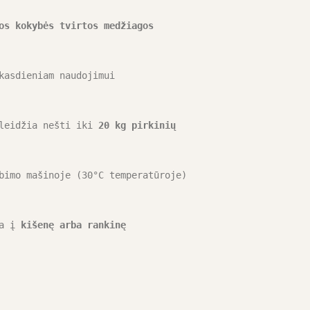
os kokybės tvirtos medžiagos
kasdieniam naudojimui
leidžia nešti iki 
20 kg pirkinių
bimo mašinoje (30°C temperatūroje)
a į 
kišenę arba rankinę