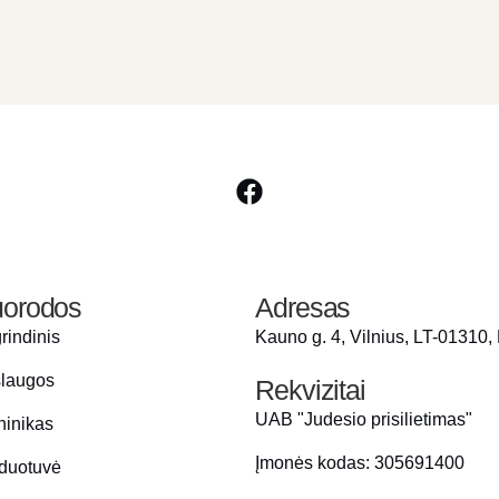
orodos
Adresas
rindinis
Kauno g. 4, Vilnius, LT-01310,
laugos
Rekvizitai
UAB "Judesio prisilietimas"
ninikas
Įmonės kodas: 305691400
duotuvė