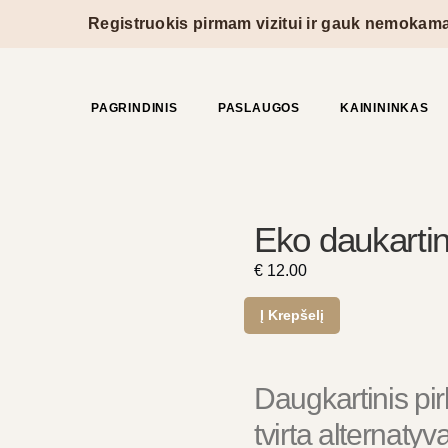
Registruokis pirmam vizitui ir gauk nemokamai kūn
PAGRINDINIS
PASLAUGOS
KAINININKAS
Eko daukartin
€
12.00
Į Krepšelį
Daugkartinis pirk
tvirta alternatyv